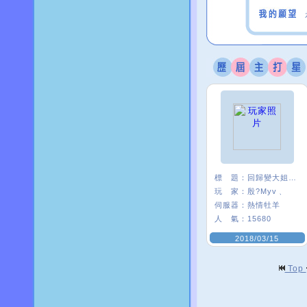
標 題：
回歸變大姐姐是怎樣
玩 家：
殷?Myv﹑
伺服器：
熱情牡羊
人 氣：
15680
2018/03/15
Top