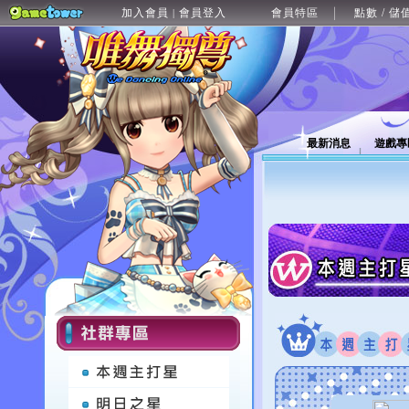
加入會員
會員登入
會員特區
點數 / 儲
|
最新消息
遊戲專