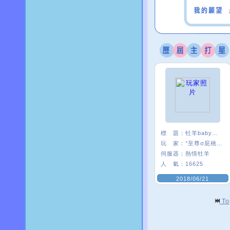
標 題：
牡羊baby嗨起來
玩 家：
°至尊σ屁桃﹑
伺服器：
熱情牡羊
人 氣：
16625
2018/06/21
T