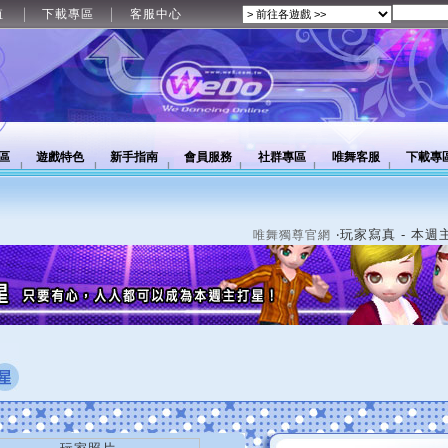
值
下載專區
客服中心
區
遊戲特色
新手指南
會員服務
社群專區
唯舞客服
下載專
‧玩家寫真 - 本週
唯舞獨尊官網