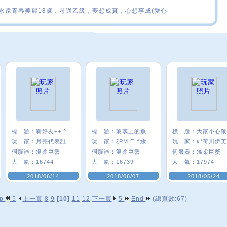
永遠青春美麗18歲，考過乙級，夢想成真，心想事成(愛心
標 題：
新好友++ ^0^
標 題：
玻璃上的魚
標 題：
玩 家：
月亮代表誰心﹑
玩 家：
ξPMIE〞綴圓Q
玩 家：
κ°莓川伊芙
伺服器：
溫柔巨蟹
伺服器：
溫柔巨蟹
伺服器：
溫柔巨蟹
人 氣：
16744
人 氣：
16739
人 氣：
17974
2018/06/14
2018/06/07
2018/05/24
op
5
上一頁
8
9
[10]
11
12
下一頁
5
End
(總頁數:67)