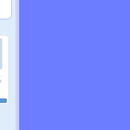
大家小心狼來了！
ξ