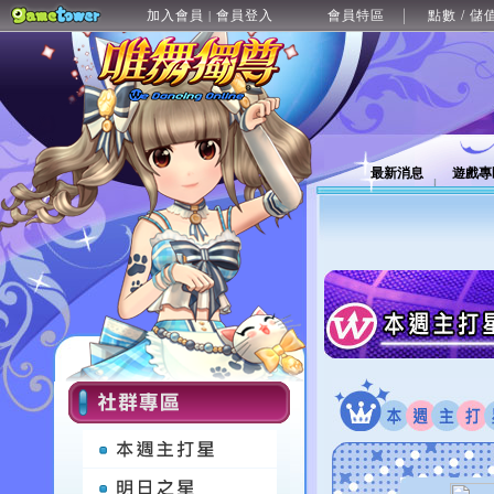
加入會員
會員登入
會員特區
點數 / 儲
|
最新消息
遊戲專