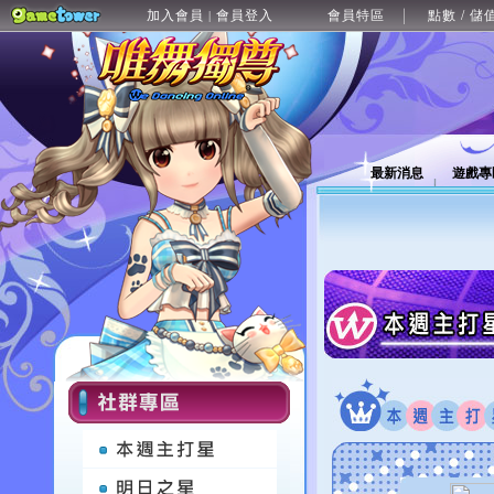
加入會員
會員登入
會員特區
點數 / 儲
|
最新消息
遊戲專