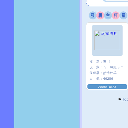
標 題：
噢!!!
玩 家：
☆﹏珮妞╭＊
伺服器：
熱情牡羊
人 氣：
46286
2008/10/23
To