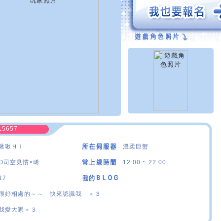
15657
啾啾ＨＩ
溫柔巨蟹
Θ司空見慣×琋
12:00 ~ 22:00
17
很好相處的～～ 快來認識我 ＜３
我愛大家＜３