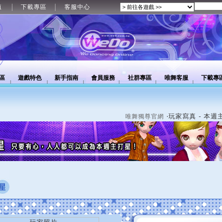
值
下載專區
客服中心
區
遊戲特色
新手指南
會員服務
社群專區
唯舞客服
下載專
‧玩家寫真 - 本週
唯舞獨尊官網