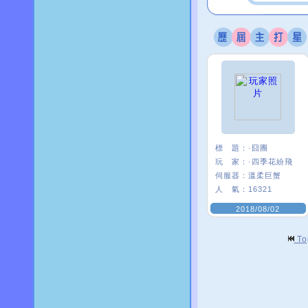
標 題：
·囧團
玩 家：
·四季花紛飛
伺服器：
溫柔巨蟹
人 氣：
16321
2018/08/02
T