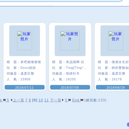
標 題：
來吧都徵都徵
標 題：
來認識啊:目
標 題：
玩 家：
Dsnυ妞妞﹒
玩 家：
TingξTing°:P
玩 家：
伺服器：
溫柔巨蟹
伺服器：
熱情牡羊
伺服器：
溫柔巨蟹
人 氣：
15909
人 氣：
16255
人 氣：
16178
2018/07/12
2018/07/05
2018/06/28
op
5
上一頁
7
8
[9]
10
11
下一頁
5
End
(總頁數:133)