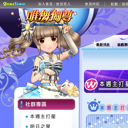
加入會員
會員登入
會員特區
點數 / 儲
|
最新消息
遊戲專