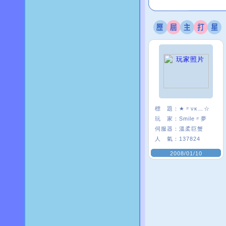
標 題：
★〃νκ﹏☆
玩 家：
Smile〃夢
伺服器：
溫柔巨蟹
人 氣：
137824
2008/01/10