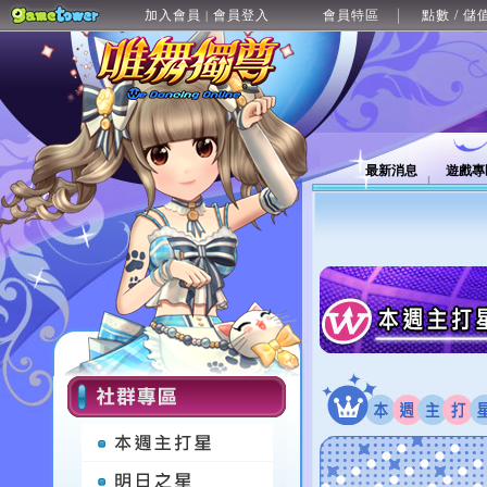
加入會員
會員登入
會員特區
點數 / 儲
|
最新消息
遊戲專