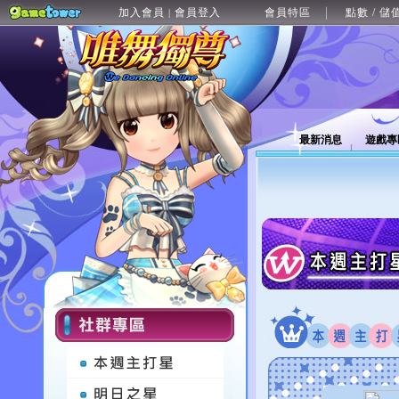
加入會員
會員登入
會員特區
點數 / 儲
|
最新消息
遊戲專