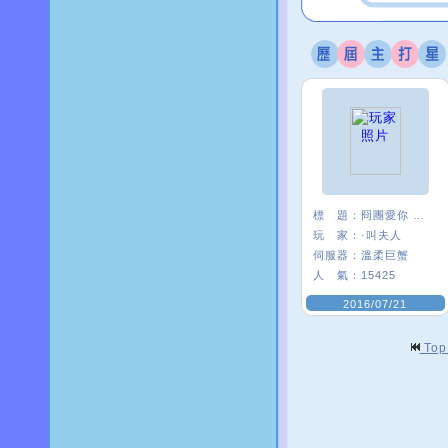
標 題：
冏團愛你 ＜３
玩 家：
·叫夫人
伺服器：
溫柔巨蟹
人 氣：
15425
2016/07/21
To