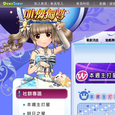
加入會員
會員登入
會員特區
點數 / 儲
|
最新消息
遊戲專