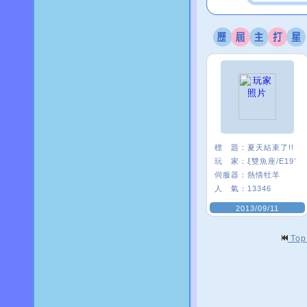
標 題：
夏天結束了!!
玩 家：
ξ雙魚座/E19’
伺服器：
熱情牡羊
人 氣：
13346
2013/09/11
To