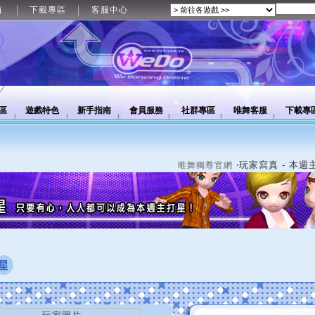
值
下載專區
客服中心
區
遊戲特色
新手指南
會員服務
社群專區
唯舞客服
下載專
‧玩家寫真 - 本週
唯舞獨尊官網