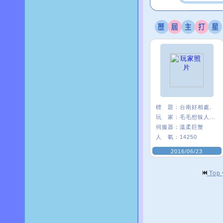
標 題：
台南好相處.
玩 家：
毛毛想榦人家〥
伺服器：
溫柔巨蟹
人 氣：
14250
2016/06/23
Top