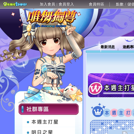
加入會員
會員登入
會員特區
點數 / 儲
|
最新消息
遊戲專