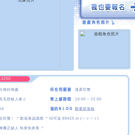
14250
台南好相處.
溫柔巨蟹
毛毛想榦人家〥
19:00 ~ 22:00
16
觀看部落格
在巨蟹ㄛ :* 歡迎來認識窩 :* IG可追 89425.m (ㄇㄡㄇㄡ)
舞團正缺人 快來快來窩 :*