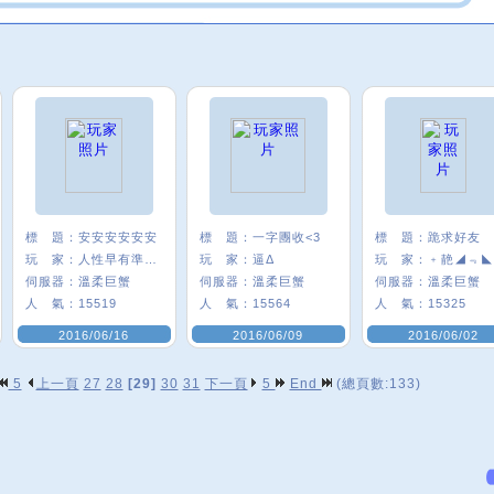
標 題：
安安安安安安
標 題：
一字團收<3
標 題：
跪求好友
玩 家：
人性早有準備π
玩 家：
逼Δ
玩 家：
﹢靘◢﹃◣
伺服器：
溫柔巨蟹
伺服器：
溫柔巨蟹
伺服器：
溫柔巨蟹
人 氣：
15519
人 氣：
15564
人 氣：
15325
2016/06/16
2016/06/09
2016/06/02
5
上一頁
27
28
[29]
30
31
下一頁
5
End
(總頁數:133)