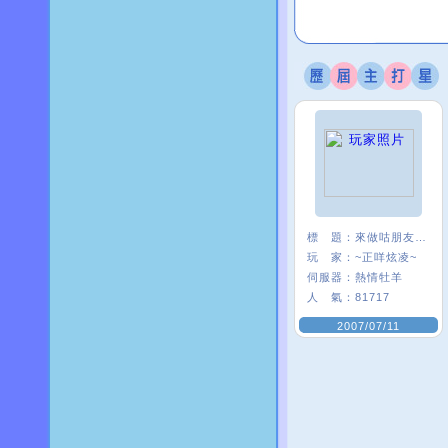
標 題：
來做咕朋友一ˇ一
玩 家：
~正咩炫凌~
伺服器：
熱情牡羊
人 氣：
81717
2007/07/11