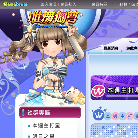
加入會員
會員登入
會員特區
點數 / 儲
|
最新消息
遊戲專