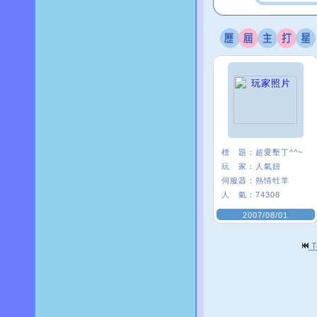
標 題：
超愛墾丁^^~
玩 家：
人氣妞
伺服器：
熱情牡羊
人 氣：
74308
2007/08/01
T