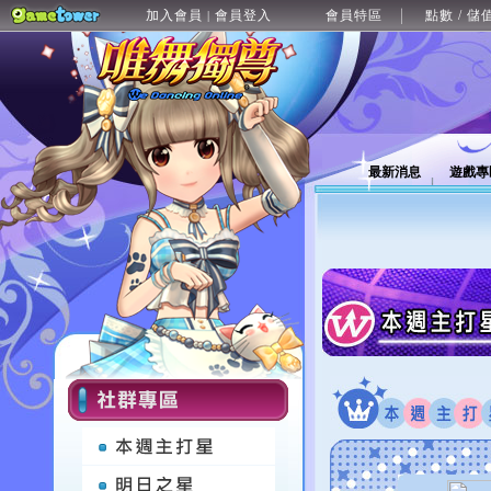
加入會員
會員登入
會員特區
點數 / 儲
|
最新消息
遊戲專