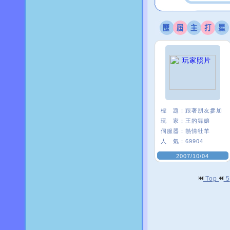
標 題：
跟著朋友參加
玩 家：
王的舞孃
伺服器：
熱情牡羊
人 氣：
69904
2007/10/04
Top
5