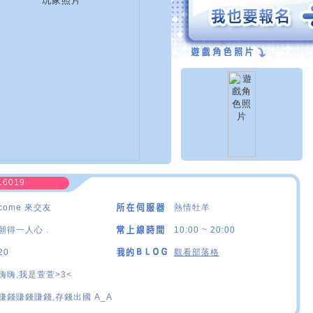
16019
come 來交友
熱情牡羊
願得一人心﹒
10:00 ~ 20:00
20
觀看部落格
嗨嗨,我是萱萱>3<
賺錢賺錢賺錢,存錢出國 A_A