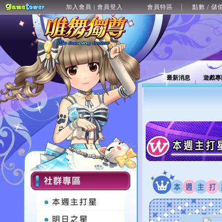
加入會員
會員登入
會員特區
點數 / 儲
|
最新消息
遊戲專