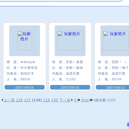
標 題：
★Meigi★
標 題：
型館〃最愛的團長
標 題：
型館〃 （
玩 家：
伊凡蕎蒂思
玩 家：
型館〃蘇竣
玩 家：
型館〃梅子
伺服器：
熱情牡羊
伺服器：
溫柔巨蟹
伺服器：
溫柔巨蟹
人 氣：
68530
人 氣：
71262
人 氣：
69784
2007/09/26
2007/09/19
2007/09/12
上一頁
126
127
[128]
129
130
下一頁
5
End
(總頁數:133)