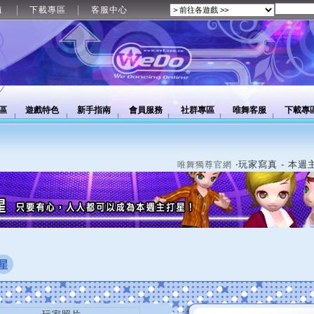
值
下載專區
客服中心
區
遊戲特色
新手指南
會員服務
社群專區
唯舞客服
下載專
‧玩家寫真 - 本週
唯舞獨尊官網