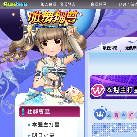
加入會員
會員登入
會員特區
點數 / 儲
|
最新消息
遊戲專