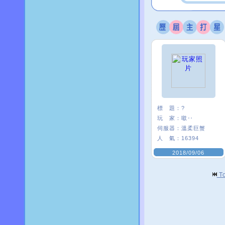
標 題：
?
玩 家：
噷‥
伺服器：
溫柔巨蟹
人 氣：
16394
2018/09/06
T