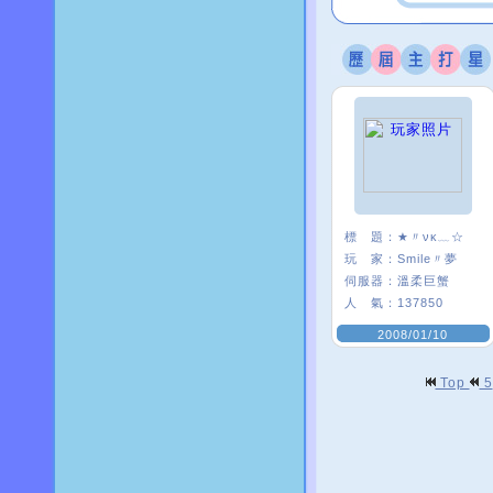
標 題：
★〃νκ﹏☆
玩 家：
Smile〃夢
伺服器：
溫柔巨蟹
人 氣：
137850
2008/01/10
Top
5