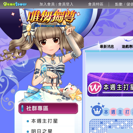
加入會員
會員登入
會員特區
點數 / 儲
|
最新消息
遊戲專