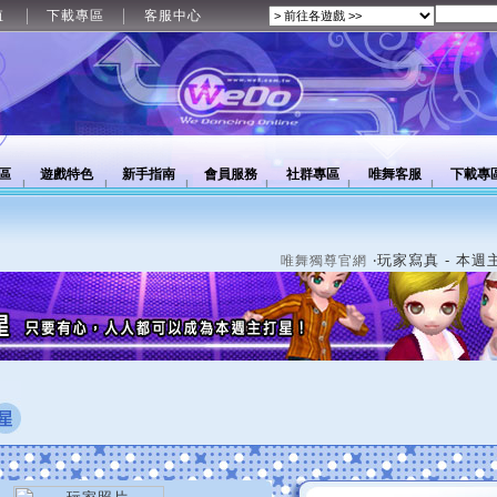
值
下載專區
客服中心
區
遊戲特色
新手指南
會員服務
社群專區
唯舞客服
下載專
‧玩家寫真 - 本週
唯舞獨尊官網