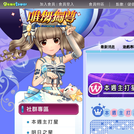
加入會員
會員登入
會員特區
點數 / 儲
|
最新消息
遊戲專