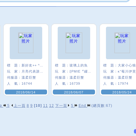
標 題：
新好友++ ^0^
標 題：
玻璃上的魚
標 題：
玩 家：
月亮代表誰心﹑
玩 家：
ξPMIE〞綴圓Q
玩 家：
κ°莓川伊芙
伺服器：
溫柔巨蟹
伺服器：
溫柔巨蟹
伺服器：
溫柔巨蟹
人 氣：
16744
人 氣：
16739
人 氣：
17974
2018/06/14
2018/06/07
2018/05/24
op
5
上一頁
8
9
[10]
11
12
下一頁
5
End
(總頁數:67)