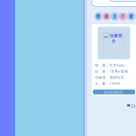
標 題：
牡羊baby嗨起來
玩 家：
°至尊σ屁桃﹑
伺服器：
熱情牡羊
人 氣：
16625
2018/06/21
T