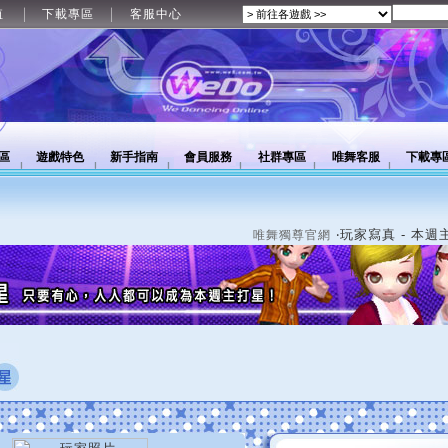
值
下載專區
客服中心
區
遊戲特色
新手指南
會員服務
社群專區
唯舞客服
下載專
‧玩家寫真 - 本週
唯舞獨尊官網