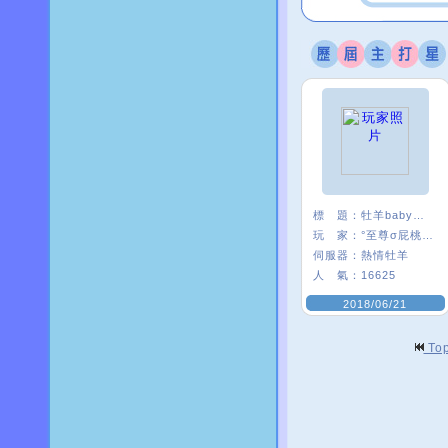
標 題：
牡羊baby嗨起來
玩 家：
°至尊σ屁桃﹑
伺服器：
熱情牡羊
人 氣：
16625
2018/06/21
To