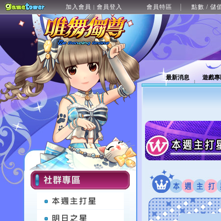
加入會員
會員登入
會員特區
點數 / 儲
|
最新消息
遊戲專