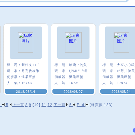
標 題：
新好友++ ^0^
標 題：
玻璃上的魚
標 題：
玩 家：
月亮代表誰心﹑
玩 家：
ξPMIE〞綴圓Q
玩 家：
κ°莓川伊芙
伺服器：
溫柔巨蟹
伺服器：
溫柔巨蟹
伺服器：
溫柔巨蟹
人 氣：
16743
人 氣：
16739
人 氣：
17974
2018/06/14
2018/06/07
2018/05/24
p
5
上一頁
8
9
[10]
11
12
下一頁
5
End
(總頁數:133)