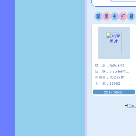
標 題：
撿瓶子吧
玩 家：
↙stylet茶茶↗
伺服器：
溫柔巨蟹
人 氣：
15682
2017/09/28
To