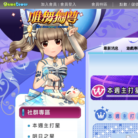
加入會員
會員登入
會員特區
點數 / 儲
|
最新消息
遊戲專