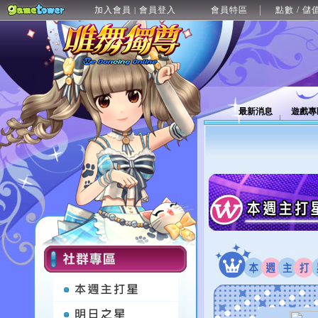
加入會員
會員登入
會員特區
點數 / 儲
|
最新消息
遊戲專