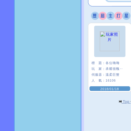
標 題：
各位嗨嗨
玩 家：
承耀很醜‥
伺服器：
溫柔巨蟹
人 氣：
16106
2018/01/18
Top