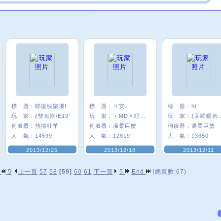
標 題：
耶誕快樂哦!
標 題：
ㄢ安.
標 題：
hi
玩 家：
ξ雙魚座/E19’
玩 家：
﹡MD〃咺葎∮
玩 家：
ξ回眸
伺服器：
熱情牡羊
伺服器：
溫柔巨蟹
伺服器：
溫柔巨蟹
人 氣：
14599
人 氣：
12819
人 氣：
13650
2013/12/25
2013/12/18
2013/12/11
p
5
上一頁
57
58
[59]
60
61
下一頁
5
End
(總頁數:67)