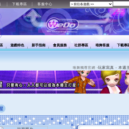
值
下載專區
客服中心
區
遊戲特色
新手指南
會員服務
社群專區
唯舞客服
下載專
‧玩家寫真 - 本週
唯舞獨尊官網