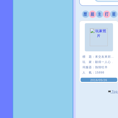
標 題：
來交友來郊遊 A_A
玩 家：
願得一人心﹒
伺服器：
熱情牡羊
人 氣：
15898
2016/05/26
To