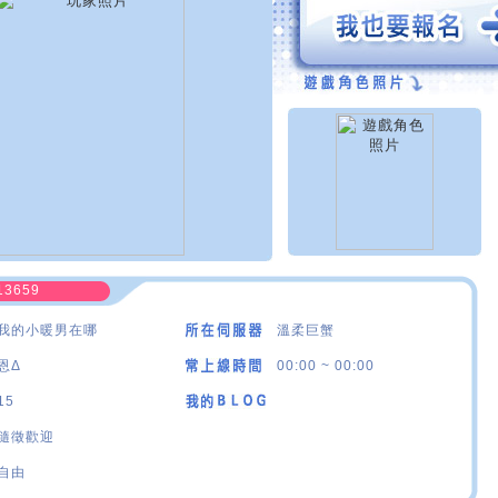
13659
我的小暖男在哪
溫柔巨蟹
恩Δ
00:00 ~ 00:00
15
隨徵歡迎
自由