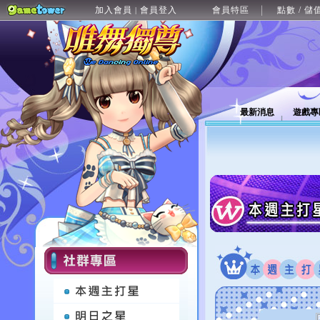
加入會員
會員登入
會員特區
點數 / 儲
|
最新消息
遊戲專