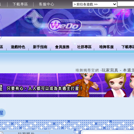
值
下載專區
客服中心
區
遊戲特色
新手指南
會員服務
社群專區
唯舞客服
下載專
‧玩家寫真 - 本週
唯舞獨尊官網