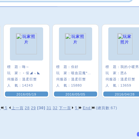
標 題：
嗨～
標 題：
你好
標 題：
玩 家：
﹢佞◢﹃◣
玩 家：
噬血惡魔*鬼秝*
玩 家：
恩Δ
伺服器：
溫柔巨蟹
伺服器：
溫柔巨蟹
伺服器：
溫柔巨蟹
人 氣：
14243
人 氣：
15880
人 氣：
13659
2016/05/19
2016/05/05
2016/04/28
p
5
上一頁
28
29
[30]
31
32
下一頁
5
End
(總頁數:67)