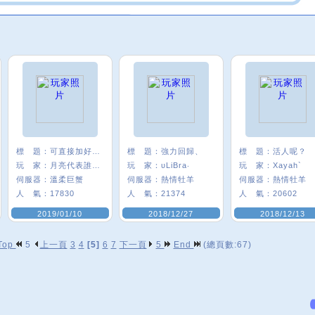
標 題：
可直接加好友 ^ ^
標 題：
強力回歸、
標 題：
活人呢？
玩 家：
月亮代表誰心﹑
玩 家：
υLiBra‧
玩 家：
Xayah`
伺服器：
溫柔巨蟹
伺服器：
熱情牡羊
伺服器：
熱情牡羊
人 氣：
17830
人 氣：
21374
人 氣：
20602
2019/01/10
2018/12/27
2018/12/13
Top
5
上一頁
3
4
[5]
6
7
下一頁
5
End
(總頁數:67)