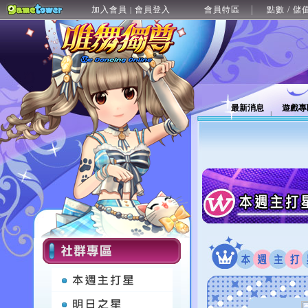
加入會員
會員登入
會員特區
點數 / 儲
|
最新消息
遊戲專