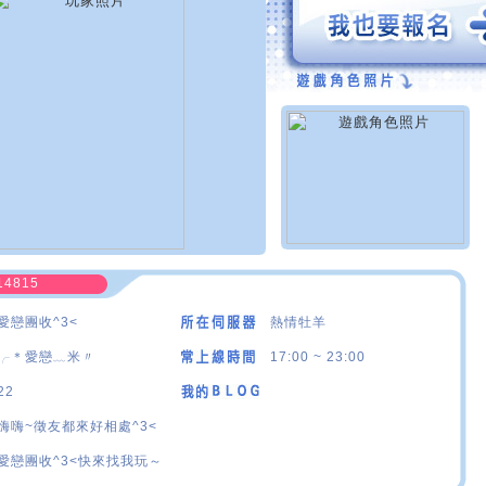
14815
愛戀團收^3<
熱情牡羊
╭＊愛戀﹏米〃
17:00 ~ 23:00
22
嗨嗨~徵友都來好相處^3<
愛戀團收^3<快來找我玩～