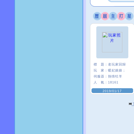
標 題：
老玩家回歸
玩 家：
暖妃娘娘；
伺服器：
熱情牡羊
人 氣：
18161
2019/01/17