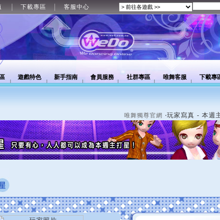
值
下載專區
客服中心
區
遊戲特色
新手指南
會員服務
社群專區
唯舞客服
下載專
‧玩家寫真 - 本週
唯舞獨尊官網