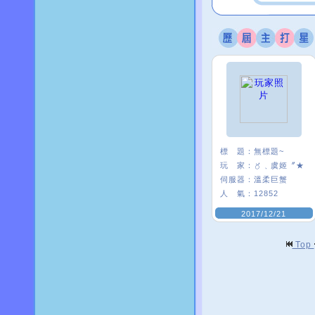
標 題：
無標題~
玩 家：
〥﹑虞姬〞★
伺服器：
溫柔巨蟹
人 氣：
12852
2017/12/21
Top