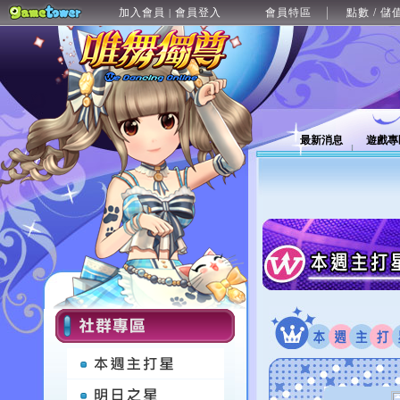
加入會員
會員登入
會員特區
點數 / 儲
|
最新消息
遊戲專