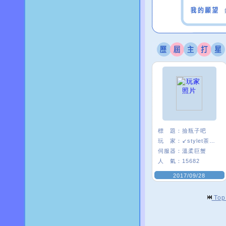
標 題：
撿瓶子吧
玩 家：
↙stylet茶茶↗
伺服器：
溫柔巨蟹
人 氣：
15682
2017/09/28
To