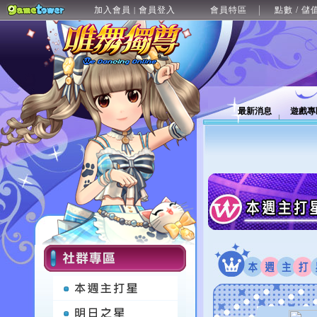
加入會員
會員登入
會員特區
點數 / 儲
|
最新消息
遊戲專