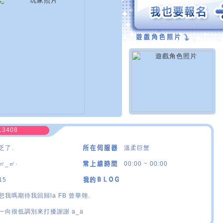
13408
乏了.
溫柔巨蟹
㎡_㎡·
00:00 ~ 00:00
15
想我嗎期待我回歸la FB 曾華翎.
一向很低調別來打擾謝謝 a_a