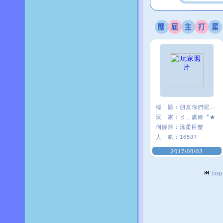
標 題：
朋友你們呢~~
玩 家：
〥﹑虞姬〞★
伺服器：
溫柔巨蟹
人 氣：
16597
2017/08/03
To