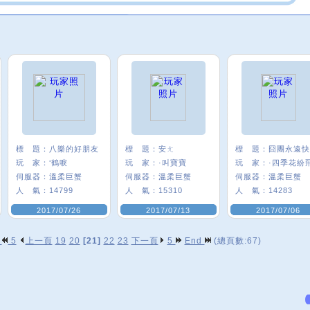
標 題：
八樂的好朋友
標 題：
安ㄤ
標 題：
囧團永遠快
玩 家：
‘鶴唳
玩 家：
·叫寶寶
玩 家：
·四季花紛
伺服器：
溫柔巨蟹
伺服器：
溫柔巨蟹
伺服器：
溫柔巨蟹
人 氣：
14799
人 氣：
15310
人 氣：
14283
2017/07/26
2017/07/13
2017/07/06
p
5
上一頁
19
20
[21]
22
23
下一頁
5
End
(總頁數:67)