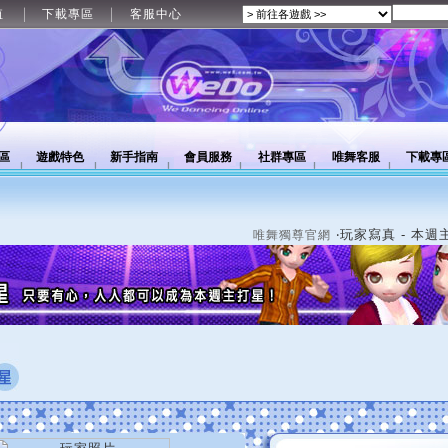
值
下載專區
客服中心
區
遊戲特色
新手指南
會員服務
社群專區
唯舞客服
下載專
‧玩家寫真 - 本週
唯舞獨尊官網