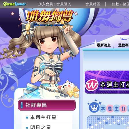
加入會員
會員登入
會員特區
點數 / 儲
|
最新消息
遊戲專