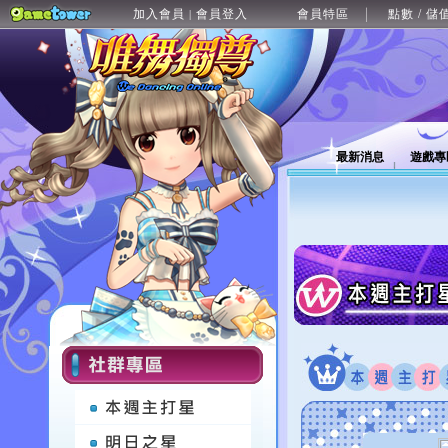
加入會員
會員登入
會員特區
點數 / 儲
|
最新消息
遊戲專