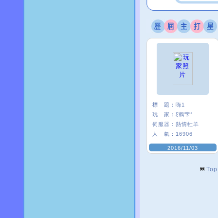
標 題：
嗨1
玩 家：
ξ鸋芐°
伺服器：
熱情牡羊
人 氣：
16906
2016/11/03
To