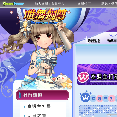
加入會員
會員登入
會員特區
點數 / 儲
|
最新消息
遊戲專