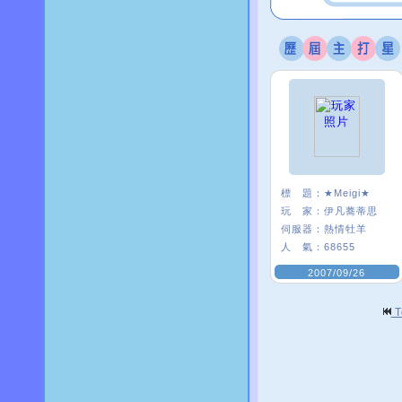
標 題：
★Meigi★
玩 家：
伊凡蕎蒂思
伺服器：
熱情牡羊
人 氣：
68655
2007/09/26
T