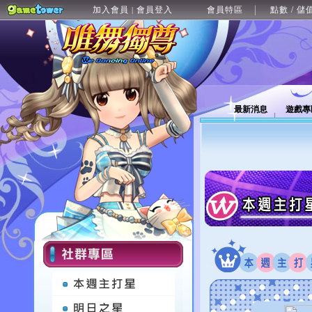
加入會員
會員登入
會員特區
點數 / 儲
|
最新消息
遊戲專