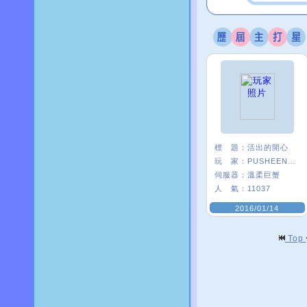
標 題：
活出的開心
玩 家：
PUSHEEN×逤﹑
伺服器：
溫柔巨蟹
人 氣：
11037
2016/01/14
Top