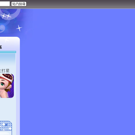
區
主打星