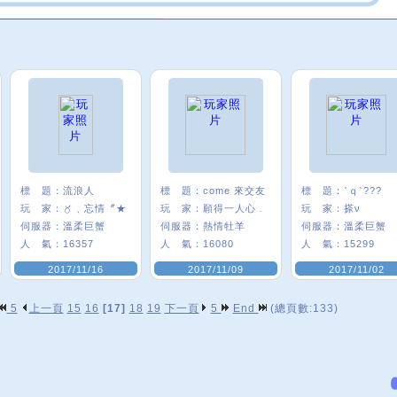
標 題：
流浪人
標 題：
come 來交友
標 題：
ˊｑˋ???
玩 家：
〥﹑忘情〞★
玩 家：
願得一人心﹒
玩 家：
搽ν
伺服器：
溫柔巨蟹
伺服器：
熱情牡羊
伺服器：
溫柔巨蟹
人 氣：
16357
人 氣：
16080
人 氣：
15299
2017/11/16
2017/11/09
2017/11/02
5
上一頁
15
16
[17]
18
19
下一頁
5
End
(總頁數:133)