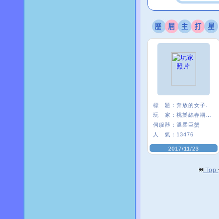
標 題：
奔放的女子.
玩 家：
桃樂絲春期ι﹑
伺服器：
溫柔巨蟹
人 氣：
13476
2017/11/23
Top