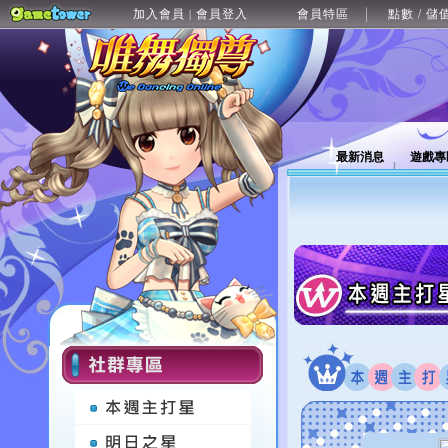
加入會員
會員登入
會員特區
點數 / 儲
|
最新消息
遊戲專