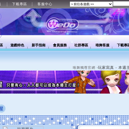
值
下載專區
客服中心
區
遊戲特色
新手指南
會員服務
社群專區
唯舞客服
下載專
‧玩家寫真 - 本週
唯舞獨尊官網