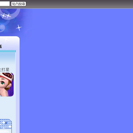
區
主打星