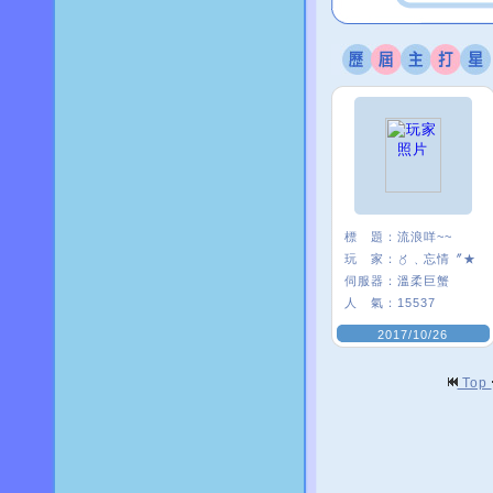
標 題：
流浪咩~~
玩 家：
〥﹑忘情〞★
伺服器：
溫柔巨蟹
人 氣：
15537
2017/10/26
Top