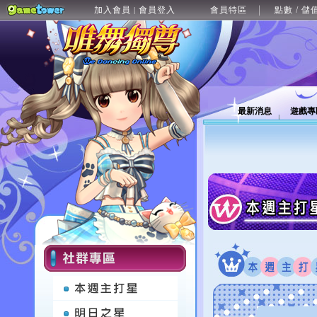
加入會員
會員登入
會員特區
點數 / 儲
|
最新消息
遊戲專