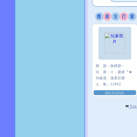
標 題：
無標題~
玩 家：
〥﹑虞姬〞★
伺服器：
溫柔巨蟹
人 氣：
12852
2017/12/21
To