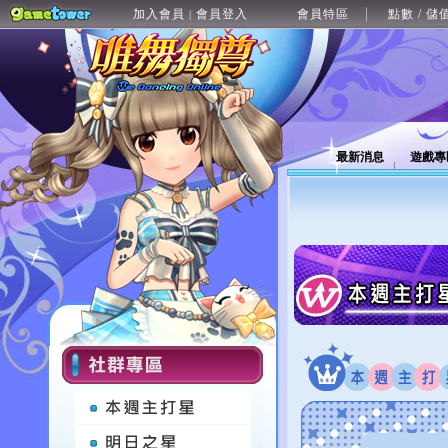
加入會員
會員登入
會員特區
點數 / 儲
|
最新消息
遊戲專