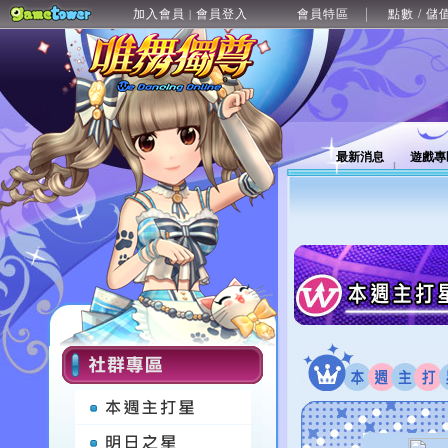
加入會員
會員登入
會員特區
點數 / 儲
|
最新消息
遊戲專