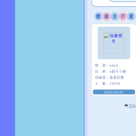
標 題：
yaya
玩 家：
±鬍子小雞·
伺服器：
溫柔巨蟹
人 氣：
10616
2015/10/22
To