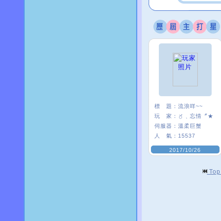
標 題：
流浪咩~~
玩 家：
〥﹑忘情〞★
伺服器：
溫柔巨蟹
人 氣：
15537
2017/10/26
To