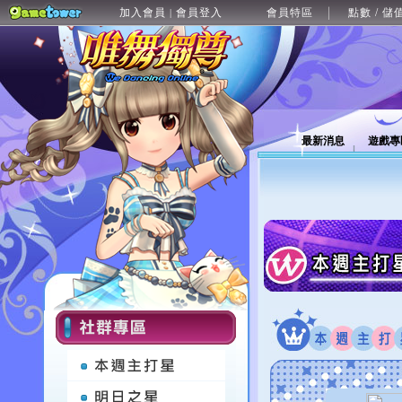
加入會員
會員登入
會員特區
點數 / 儲
|
最新消息
遊戲專