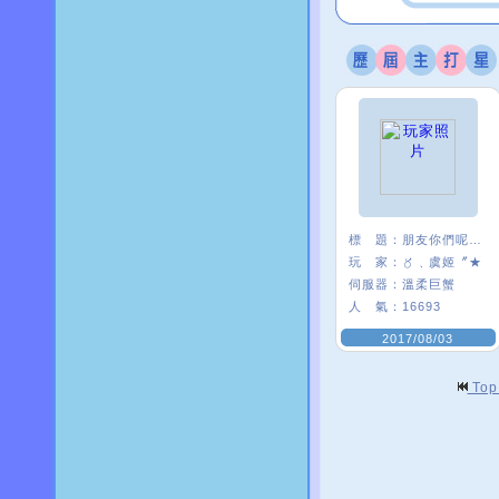
標 題：
朋友你們呢~~
玩 家：
〥﹑虞姬〞★
伺服器：
溫柔巨蟹
人 氣：
16693
2017/08/03
To