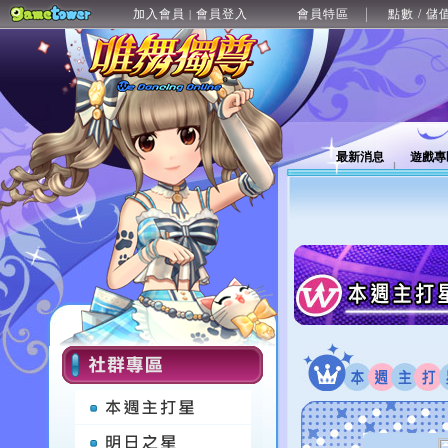
加入會員
會員登入
會員特區
點數 / 儲
|
最新消息
遊戲專