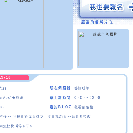
13718
您好~~
熱情牡羊
￠Abs°★維維
00:00 ~ 23:00
18
觀看部落格
您好~~ 我很喜歡摸魚愛花、沒事就釣魚~~請多多指教
釣魚快快滿等⊙▽⊙