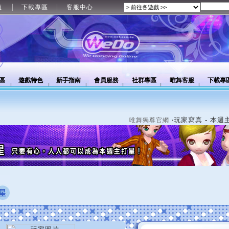
值
下載專區
客服中心
區
遊戲特色
新手指南
會員服務
社群專區
唯舞客服
下載專
‧玩家寫真 - 本週
唯舞獨尊官網