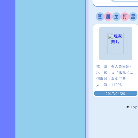
標 題：
有人要回鍋ㄇ
玩 家：
☆〞颯魂〥筑兒
伺服器：
溫柔巨蟹
人 氣：
14293
2017/04/20
To