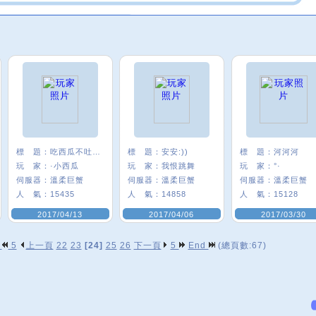
標 題：
吃西瓜不吐西瓜籽
標 題：
安安:))
標 題：
河河河
玩 家：
·小西瓜
玩 家：
我恨跳舞
玩 家：
°·
伺服器：
溫柔巨蟹
伺服器：
溫柔巨蟹
伺服器：
溫柔巨蟹
人 氣：
15435
人 氣：
14858
人 氣：
15128
2017/04/13
2017/04/06
2017/03/30
p
5
上一頁
22
23
[24]
25
26
下一頁
5
End
(總頁數:67)