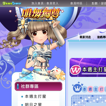
加入會員
會員登入
會員特區
點數 / 儲
|
最新消息
遊戲專