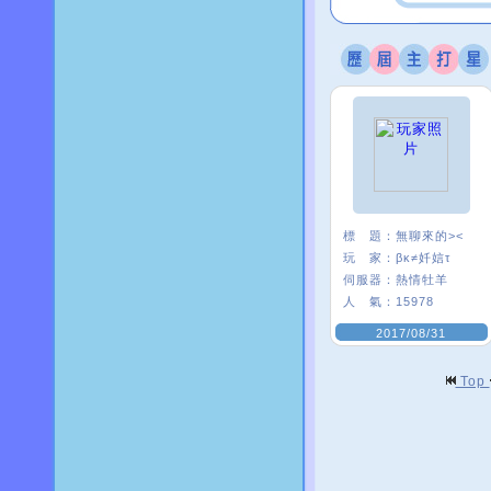
標 題：
無聊來的><
玩 家：
βκ≠奷娮τ
伺服器：
熱情牡羊
人 氣：
15978
2017/08/31
Top