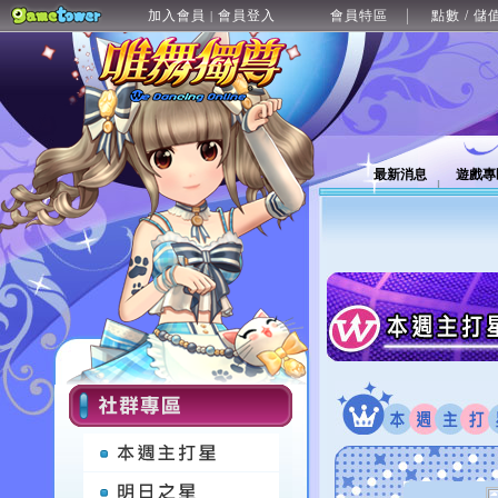
加入會員
會員登入
會員特區
點數 / 儲
|
最新消息
遊戲專