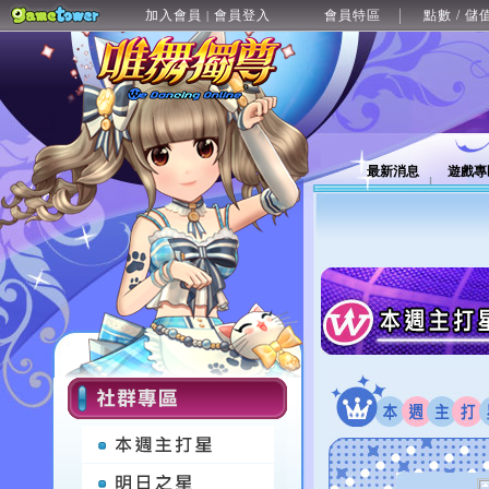
加入會員
會員登入
會員特區
點數 / 儲
|
最新消息
遊戲專