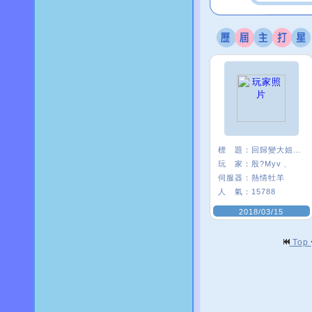
標 題：
回歸變大姐姐是怎樣
玩 家：
殷?Myv﹑
伺服器：
熱情牡羊
人 氣：
15788
2018/03/15
Top