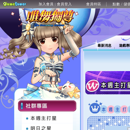
加入會員
會員登入
會員特區
點數 / 儲
|
最新消息
遊戲專