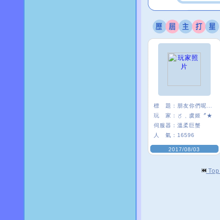
標 題：
朋友你們呢~~
玩 家：
〥﹑虞姬〞★
伺服器：
溫柔巨蟹
人 氣：
16596
2017/08/03
To