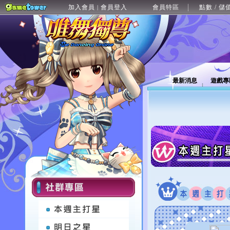
加入會員
會員登入
會員特區
點數 / 儲
|
最新消息
遊戲專