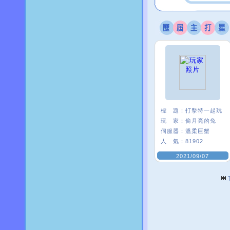
標 題：
打擊特一起玩
玩 家：
偷月亮的兔
伺服器：
溫柔巨蟹
人 氣：
81902
2021/09/07