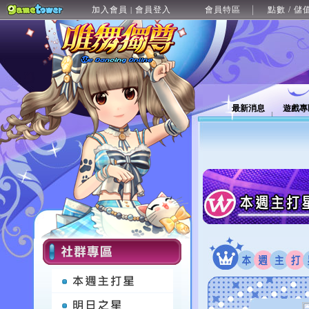
加入會員
會員登入
會員特區
點數 / 儲
|
最新消息
遊戲專