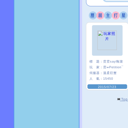
標 題：
霓霓say嗨溜
玩 家：
霓∞Petition¯
伺服器：
溫柔巨蟹
人 氣：
15450
2015/07/23
To