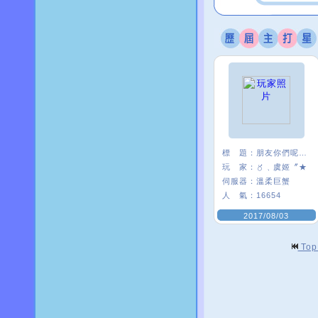
標 題：
朋友你們呢~~
玩 家：
〥﹑虞姬〞★
伺服器：
溫柔巨蟹
人 氣：
16654
2017/08/03
To