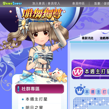
加入會員
會員登入
會員特區
點數 / 儲
|
最新消息
遊戲專