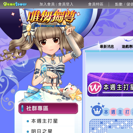
加入會員
會員登入
會員特區
點數 / 儲
|
最新消息
遊戲專