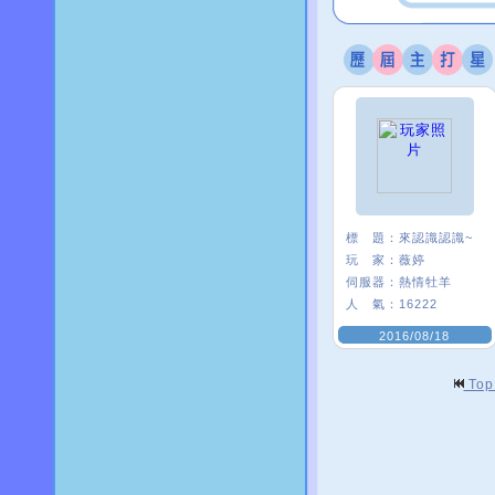
標 題：
來認識認識~
玩 家：
薇婷
伺服器：
熱情牡羊
人 氣：
16222
2016/08/18
To