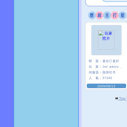
標 題：
過自己最好
玩 家：
Jet' adore★叭
伺服器：
熱情牡羊
人 氣：
37345
2009/08/13
Top