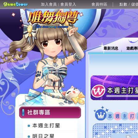
加入會員
會員登入
會員特區
點數 / 儲
|
最新消息
遊戲專