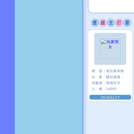
標 題：
老玩家回歸
玩 家：
暖妃娘娘；
伺服器：
熱情牡羊
人 氣：
18093
2019/01/17