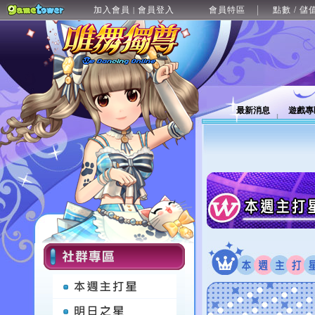
加入會員
會員登入
會員特區
點數 / 儲
|
最新消息
遊戲專