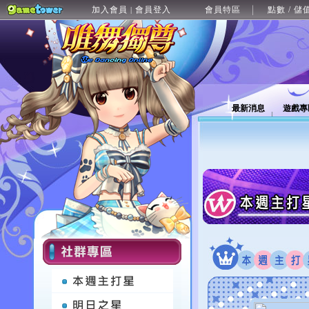
加入會員
會員登入
會員特區
點數 / 儲
|
最新消息
遊戲專