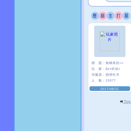
標 題：
無聊來的><
玩 家：
βκ≠奷娮τ
伺服器：
熱情牡羊
人 氣：
15977
2017/08/31
To