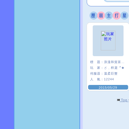
標 題：
浪漫和貧富無關
玩 家：
〥﹑梓鳶〞★
伺服器：
溫柔巨蟹
人 氣：
12244
2015/05/29
Top