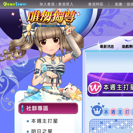
加入會員
會員登入
會員特區
點數 / 儲
|
最新消息
遊戲專