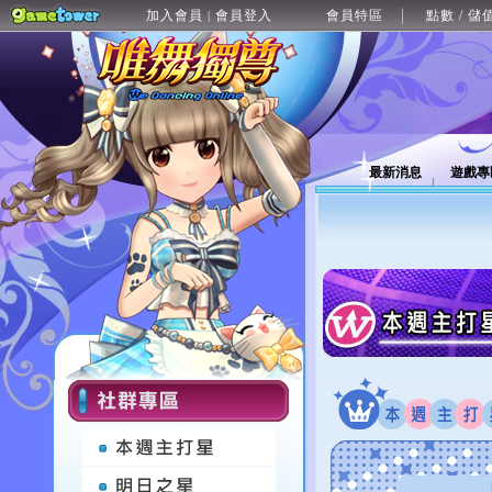
加入會員
會員登入
會員特區
點數 / 儲
|
最新消息
遊戲專