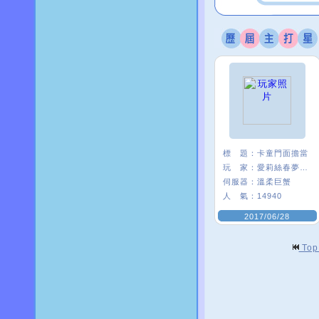
標 題：
卡童門面擔當
玩 家：
愛莉絲春夢ι﹑
伺服器：
溫柔巨蟹
人 氣：
14940
2017/06/28
To