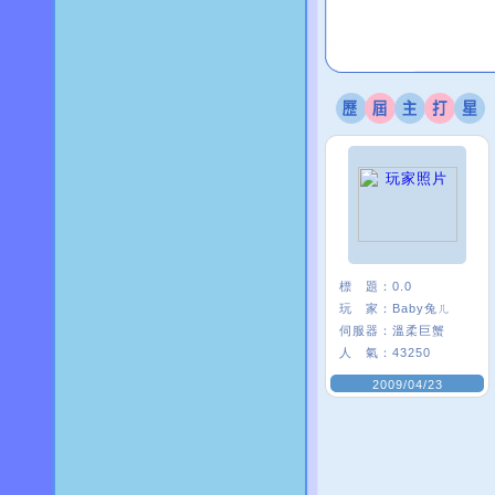
標 題：
0.0
玩 家：
Baby兔ㄦ
伺服器：
溫柔巨蟹
人 氣：
43250
2009/04/23