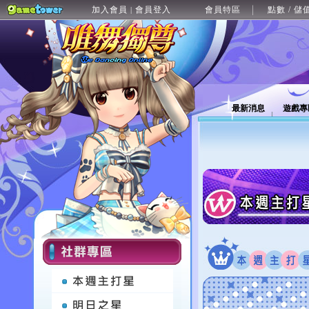
加入會員
會員登入
會員特區
點數 / 儲
|
最新消息
遊戲專