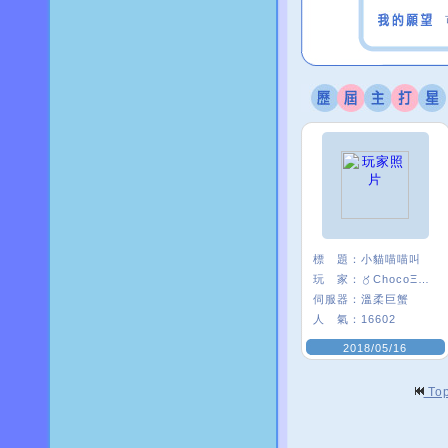
標 題：
小貓喵喵叫
玩 家：
〥ChocoΞ貘妡
伺服器：
溫柔巨蟹
人 氣：
16602
2018/05/16
To