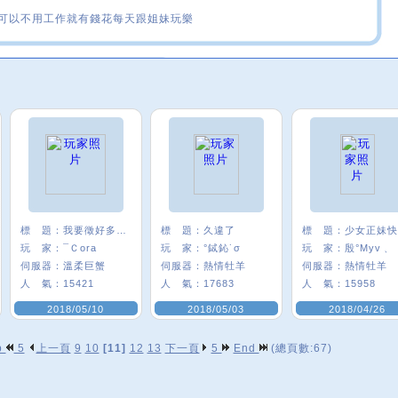
可以不用工作就有錢花每天跟姐妹玩樂
標 題：
我要徵好多好多好友！
標 題：
久違了
標 題：
玩 家：
¯Ｃora
玩 家：
°鋱鈊˙σ
玩 家：
殷°Myv﹑
伺服器：
溫柔巨蟹
伺服器：
熱情牡羊
伺服器：
熱情牡羊
人 氣：
15421
人 氣：
17683
人 氣：
15958
2018/05/10
2018/05/03
2018/04/26
p
5
上一頁
9
10
[11]
12
13
下一頁
5
End
(總頁數:67)