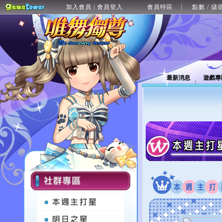
加入會員
會員登入
會員特區
點數 / 儲
|
最新消息
遊戲專