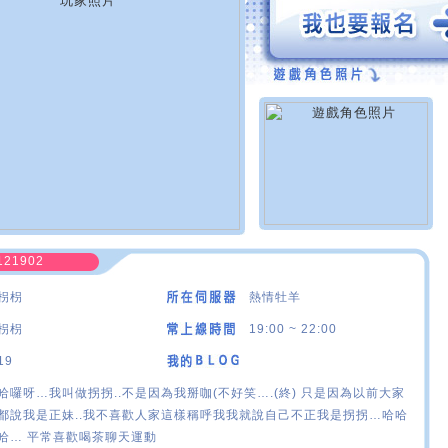
121902
枴枴
熱情牡羊
枴枴
19:00 ~ 22:00
19
哈囉呀…我叫做拐拐..不是因為我掰咖(不好笑….(終) 只是因為以前大家
都說我是正妹..我不喜歡人家這樣稱呼我我就說自己不正我是拐拐…哈哈
哈… 平常喜歡喝茶聊天運動