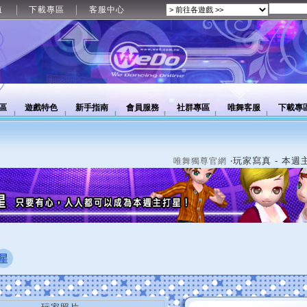
值
下載專區
客服中心
區
遊戲特色
新手指南
會員服務
社群專區
唯舞客服
下載專
‧玩家寫真 - 本週
唯舞獨尊官網